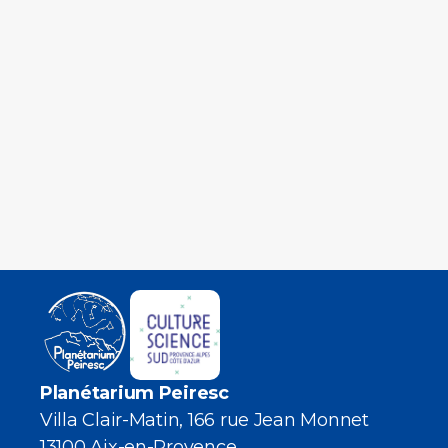
Planétarium Peiresc
Villa Clair-Matin, 166 rue Jean Monnet
13100 Aix-en-Provence