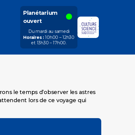
Planétarium
ouvert
Du mardi au samedi
Horaires :
10h00 – 12h30
et 13h30 – 17h00
.
drons le temps d’observer les astres
 attendent lors de ce voyage qui