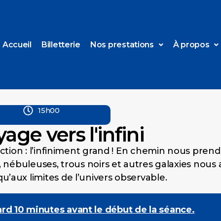
Accueil
Billetterie
Nos prestations
À propos
15h00
age vers l'infini
ection : l’infiniment grand ! En chemin nous pren
, nébuleuses, trous noirs et autres galaxies nous
’aux limites de l’univers observable.
ard 10 minutes avant le début de la séance.