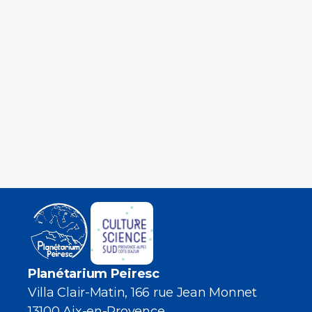
Planétarium Peiresc
Villa Clair-Matin, 166 rue Jean Monnet
13100 Aix-en-Provence