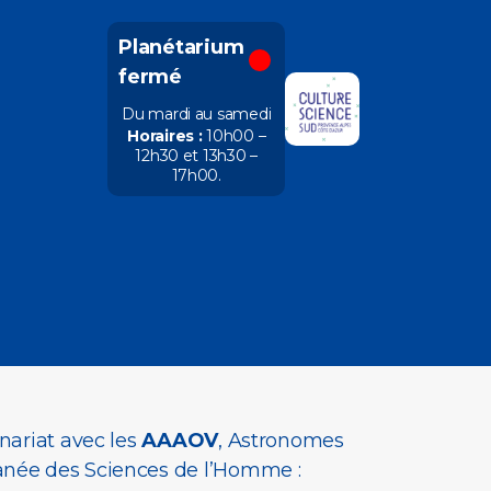
Planétarium
fermé
Du mardi au samedi
Horaires :
10h00 –
12h30 et 13h30 –
17h00
.
nariat avec les
AAAOV
, Astronomes
anée des Sciences de l’Homme :