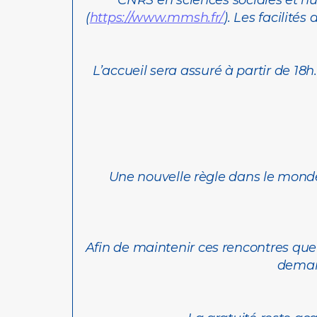
CNRS en sciences sociales et hu
(
https://www.mmsh.fr/
). Les facilité
L’accueil sera assuré à partir de 1
Une nouvelle règle dans le monde
Afin de maintenir ces rencontres qu
demand