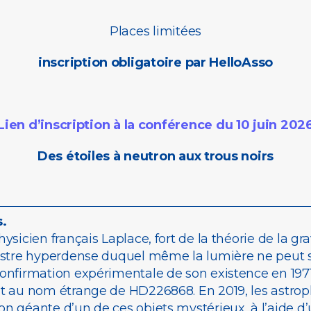
Places limitées
inscription obligatoire par HelloAsso
Lien d’inscription à la conférence du 10 juin 202
Des étoiles à neutron aux trous noirs
s.
sicien français Laplace, fort de la théorie de la gr
astre hyperdense duquel même la lumière ne peut s’
onfirmation expérimentale de son existence en 1971 
t au nom étrange de HD226868. En 2019, les astroph
n géante d’un de ces objets mystérieux, à l’aide d