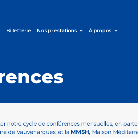
l
Billetterie
Nos prestations
À propos
rences
r notre cycle de conférences mensuelles, en parte
ire de Vauvenargues; et la
MMSH,
Maison Méditerr